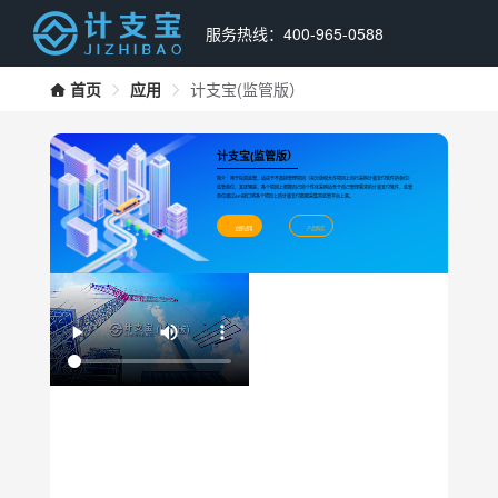
服务热线：400-965-0588
首页
应用
计支宝(监管版）
计支宝(监管版）
简介：用于投资监管，适应于不直接管理项目（充分放权允许项目上自行采购计量支付软件的单位）
监管单位，其逻辑是，各个项目上根据自己的个性化采购适合于自己管理需求的计量支付软件，监管
单位通过API接口将各个项目上的计量支付数据采集带监管平台上来。
立即试用
产品购买