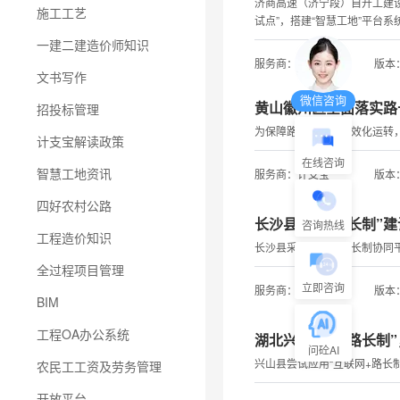
济商高速（济宁段）自开工建
施工工艺
试点”，搭建“智慧工地”平台系
一建二建造价师知识
服务商：计支宝
版本：
文书写作
微信咨询
黄山徽州区全面落实路
招投标管理
为保障路长制工作高效化运转，
计支宝解读政策
在线咨询
智慧工地资讯
服务商：计支宝
版本：
四好农村公路
长沙县加大“路长制”建
咨询热线
工程造价知识
长沙县采用计支宝路长制协同
全过程项目管理
立即咨询
服务商：计支宝
版本：
BIM
工程OA办公系统
湖北兴山夯实“路长制
问砼AI
兴山县尝试应用“互联网+路长
农民工工资及劳务管理
开放平台