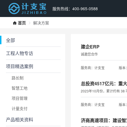
服务热线：400-965-0588
首页
解决方案
全部
建企ERP
工程人物专访
诚邀您合作
项目精选案例
服务商：计支宝
版本：
路长制
总投资4517亿元：重
智慧工地
2023年10月份，累计约有 
项目管理
服务商：计支宝
版本：
计量支付
产品相关资料
济商高速项目：建设智