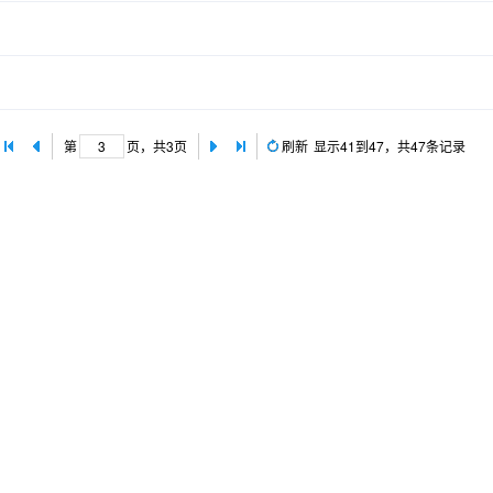
显示41到47，共47条记录
第
页
，共3页
刷新