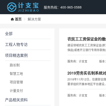
服务热线：400-965-0588
首页
解决方案
全部
农民工工资保证金的缴
工程人物专访
建设领域农民工工资保证金(
保函)或者开立银行专用存款
项目精选案例
建筑施工企业拖欠工资且符合
管部门监督下，发放被欠薪工
服务商：计支宝
版本：
路长制
2019劳务实名制系
智慧工地
2018年11月12日，住建
项目管理
要求组织开展本地区平台建设，
即各省市劳务实名制系统平台
计量支付
服务商：计支宝
版本：
产品相关资料