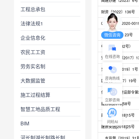
闽建办建〔2023〕6号
工程总承包
财资〔2022〕136号
法律法规1
000013338/2020-001
微信咨询
国发〔2010〕23号
企业信息化
中发2016（32号）
农民工工资
在线咨询
安监总政法〔2017〕1
劳务实名制
交安监发〔2019〕1号
咨询热线
大数据监管
国办发〔2017〕19号
住房和城乡建设部令第
施工过程结算
立即咨询
建办质[2018]58号
智慧工地品质工程
建质综函[2018]15号
问砼AI
BIM
建质安函[2018]25号
河长制湖长制路长制
水监督〔2019〕31