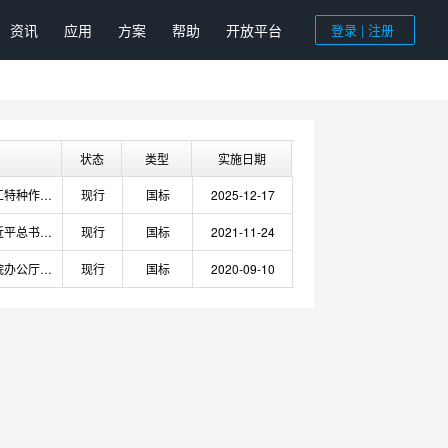
资讯
应用
方案
帮助
开放平台
登录 | 注册
状态
类型
实施日期
为了加强对建筑施工特种作业人员的管理，预防和减少生产安全事故，保障人民群众生命和财产安全，根据《中华人民共和国建筑法》、《中华人民共和国安全生产法》、《中华人民共和国特种设备安全法》、《建设工程安全生产管理条例》等法律、行政法规，制定本规定
现行
国标
2025-12-17
为深入学习贯彻习近平总书记关于根治欠薪和安全生产工作重要指示批示精神，认真落实党中央、国务院有关决策部署，11月25日，住房和城乡建设部召开视频会议，部署进一步做好住房和城乡建设系统根治欠薪和岁末年初安全生产工作，深刻分析研判当前形势，切实抓好根治欠薪和安全生产工作。部党组成员、副部长张小宏出席会议并讲话，人力资源和社会保障部劳动监察局负责同志讲话，江苏、广东省住房和城乡建设厅以及中国建筑集团有限公司、中国铁道建筑集团有限公司有关负责人作交流发言。
现行
国标
2021-11-24
为贯彻落实《国务院办公厅关于促进建筑业持续健康发展的意见》（国办发〔2017〕19号）和《国务院办公厅转发住房城乡建设部关于完善质量保障体系提升建筑工程品质指导意见的通知》（国办函〔2019〕92号）精神，依法界定并严格落实建设单位工程质量首要责任，不断提高房屋建筑和市政基础设施工程质量水平，现就有关事项通知
现行
国标
2020-09-10