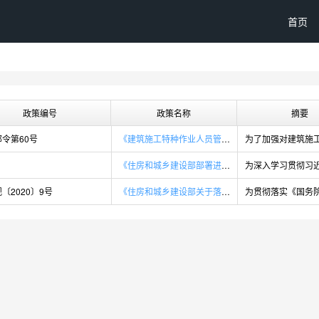
首页
政策编号
政策名称
摘要
令第60号
《建筑施工特种作业人员管理规定》
《住房和城乡建设部部署进一步做好根治欠薪和岁末年初安全生产工作》
〔2020〕9号
《住房和城乡建设部关于落实建设单位工程质量首要责任的通知》