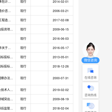
施工发包计价,施工承包计价,建筑工程施工发包与承包计价管理办法
现行
2014-02-01
工程造价咨询,工程造价咨询企业管理办法,工程造价咨询企业资质等级规定
现行
2006-03-21
公路工程造价,公路工程造价管理暂行办法
现行
2017-02-08
关于加强中央预算内投资项目概算调整管理的通知
现行
2009-06-15
现行
2016-06-03
工程价款结算,宁波市关于规范和加快国有（政府）投资建设工程价款结算的通知,
现行
2016-05-17
工程建设项目施工招标投标办法,招标投标办法
现行
2013-05-01
微信咨询
国家重大建设项目招标投标监督暂行办法,招标投标监督办法最新修订版
现行
2018-12-26
在线咨询
国家重大建设项目稽察办法,国发第6号令
现行
2000-07-31
职业资格挂证，专业技术人员职业资格挂证
现行
2019-02-02
咨询热线
关于开展工程建设领域突出问题专项治理工作方案的通知
现行
2009-08-19
企业投资项目事中事后监管办法
现行
2018-02-04