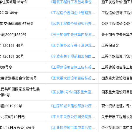
3年住房城建16号令
《建筑工程施工发包与承包计价管理办法》
令第149号
《工程造价咨询企业管理办法_资质等级与标准许可规定》
6 年 交通运输部 67号令
《公路工程造价管理暂行办法》
[2009]1550号
《关于加强中央预算内投资项目概算调整管理的通知》
〔2016〕49号
《国务院办公厅关于清理规范工程建设领域保证金的通知》
工程保证金
〔2016〕20号
《宁波市关于规范和加快国有（政府）投资建设工程价款结算的通知》
30号令
《工程建设项目施工招标投标办法(七部委30号令)》
发展计划委员会令第18号
《国家重大建设项目招标投标监督暂行办法最新修订版》
人民共和国国家发展计划委
《国发第6号令:国家重大建设项目稽察办法》
令第6号
函[2019]92号
《住房和城乡建设部办公厅关于做好工程建设领域专业技术人员职业资格“挂证”等违法违规行为专项整治工作的补充通知》
北京8月19日电
《中共中央办公厅国务院办公厅关于开展工程建设领域突出问题专项治理工作方案的通知》
8年1月4日发改委14号令
《企业投资项目事中事后监管办法》