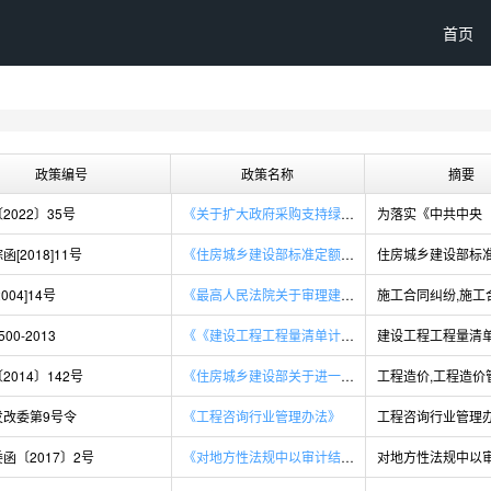
首页
政策编号
政策名称
摘要
2022〕35号
《关于扩大政府采购支持绿色建材促进建筑品质 提升政策实施范围的通知》
函[2018]11号
《住房城乡建设部标准定额司关于印发2018年工作要点的通知》
004]14号
《最高人民法院关于审理建设工程施工合同纠纷案件适用法律问题的解释2018最新版》
500-2013
《《建设工程工程量清单计价规范》GB 50500-2013免费下载》
2014〕142号
《住房城乡建设部关于进一步推进工程造价管理改革的指导意见》
发改委第9号令
《工程咨询行业管理办法》
工程咨询行业管理
函〔2017〕2号
《对地方性法规中以审计结果作为政府投资建设项目竣工结算依据有关规定的研究意见》