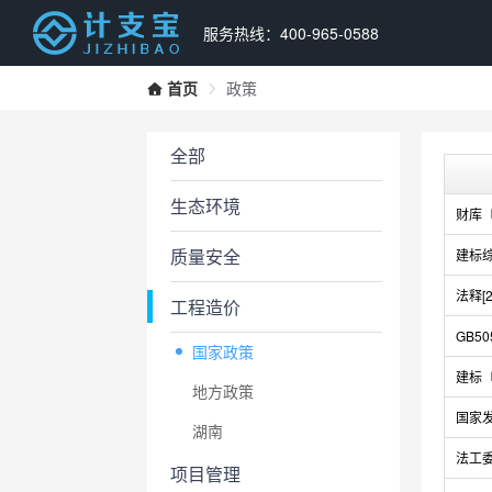
服务热线：400-965-0588
首页
政策
全部
生态环境
财库〔
质量安全
建标综
法释[2
工程造价
GB50
国家政策
建标〔
地方政策
国家
湖南
法工委
项目管理