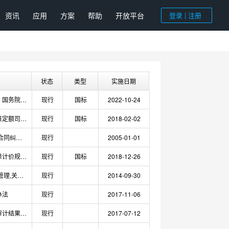
资讯
应用
方案
帮助
开放平台
登录 | 注册
状态
类型
实施日期
为落实《中共中央 国务院关于完整准确全面贯彻新发展理念做好碳达峰碳中和工作的意见》，加大绿色低碳产品采购力度，全面推广绿色建筑和绿色建材，在南京、杭州、绍兴、湖州、青岛、佛山等6个城市试点的基础上，财政部、住房城乡建设部、工业和信息化部决定
现行
国标
2022-10-24
住房城乡建设部标准定额司关于印发2018年工作要点的通知
现行
国标
2018-02-02
施工合同纠纷,施工合同纠纷适用法律,纠纷适用法律,关于审理建设工程施工合同纠纷案件适用法律问题的解释2018最新版
现行
2005-01-01
建设工程工程量清单计价规范,清单计价规范,建设工程计价规范,工程量清单计价,GB 50500-2013免费下载
现行
国标
2018-12-26
工程造价,工程造价管理,关于进一步推进工程造价管理改革的指导意见
现行
2014-09-30
办法
现行
2017-11-06
对地方性法规中以审计结果作为政府投资建设项目竣工结算依据有关规定的研究意见,竣工结算依据
现行
2017-07-12