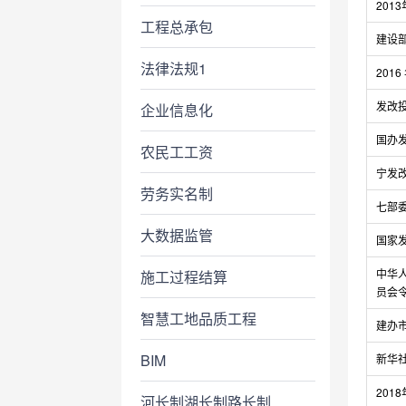
201
工程总承包
建设部
法律法规1
201
发改投资
企业信息化
国办发
农民工工资
宁发改
劳务实名制
七部委
大数据监管
国家
中华
施工过程结算
员会
智慧工地品质工程
建办市
BIM
新华社
201
河长制湖长制路长制