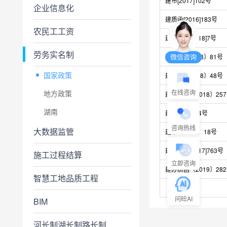
建市[2017]102号
企业信息化
建质函[2016]183号
农民工工资
建市综函[2018]7号
劳务实名制
微信咨询
建办市〔2018〕81号
国家政策
建办市〔2018〕48号
在线咨询
地方政策
建办人函〔2018〕25
湖南
建市[2014]64号
咨询热线
大数据监管
建市〔2019〕18号
建办市函[2017]763号
施工过程结算
立即咨询
建办质函〔2019〕28
智慧工地品质工程
问砼AI
BIM
河长制湖长制路长制