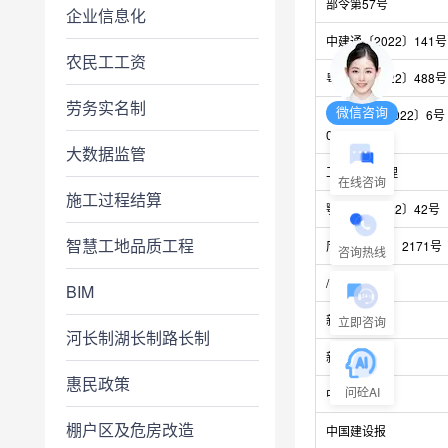
部令第57号
企业信息化
中建通〔2022〕141号
农民工工资
粤交基〔2022〕488号
劳务实名制
微信咨询
中建规字〔2022〕6号
02
大数据监管
工程造价管理
在线咨询
施工过程结算
鄂建文〔2022〕42号 ​
智慧工地品质工程
厅头〔2022〕2171号
咨询热线
/
BIM
新华网
立即咨询
河长制湖长制路长制
新华网
惠民政策
问砼AI
中国建设报
棚户区及危房改造
中国建设报