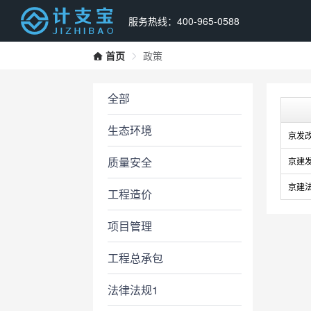
服务热线：400-965-0588
首页
政策
全部
生态环境
京发改[
质量安全
京建发[
京建法[
工程造价
项目管理
工程总承包
法律法规1