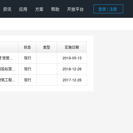
资讯
应用
方案
帮助
开放平台
登录 | 注册
状态
类型
实施日期
关于深化招投标领域“放管服”改革优化营商环境的通知
现行
2019-05-15
关于优化建设工程招投标营商环境有关问题的通知
现行
2018-12-26
关于在本市装配式建筑工程中实行工程总承包招投标的若干规定(试行)》的通知
现行
2017-12-26