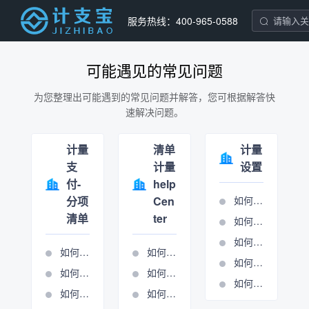
服务热线：400-965-0588
可能遇见的常见问题
为您整理出可能遇到的常见问题并解答，您可根据解答快
速解决问题。
计量
清单
计量
支
计量
设置
付-
help
分项
Cen
如何设置分项条目
清单
ter
如何设置合同报表
如何设置单位报表
如何导入清单
如何进行周期管理
如何进行报表输出
如何进行分项清单计量
如何进行总包计量周期管理
如何进行清单锁定
如何使用施工图核算表
如何新建周期