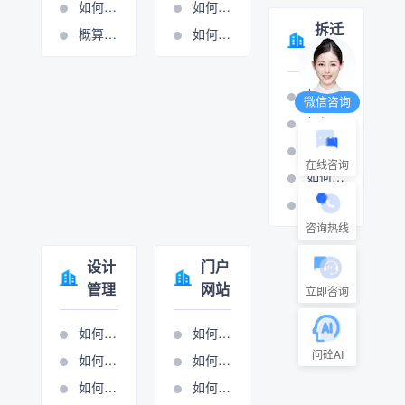
如何添加或修改费用条款
如何设置周期管理
拆迁
概算分项的操作视频
如何进行计量支付
管理
如何打印拆迁报表
微信咨询
如何设置房屋拆迁管理
如何设置村组管理
在线咨询
如何设置房屋拆迁管理
如何设置只补不征管理
咨询热线
设计
门户
管理
网站
立即咨询
如何添加生产项目
如何做网站管理
问砼AI
如何设置项目执行
如何进行新闻图管理
如何项目立项
如何进行展示图管理