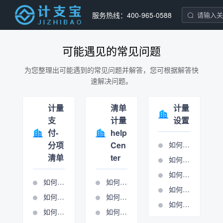
服务热线：400-965-0588
可能遇见的常见问题
为您整理出可能遇到的常见问题并解答，您可根据解答快
速解决问题。
计量
清单
计量
支
计量
设置
付-
help
分项
Cen
如何设置分项条目
清单
ter
如何设置合同报表
如何设置单位报表
如何导入清单
如何进行周期管理
如何进行报表输出
如何进行分项清单计量
如何进行总包计量周期管理
如何进行清单锁定
如何使用施工图核算表
如何新建周期