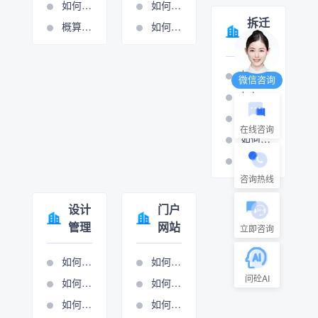
如何添加或修改费用条款
如何设置周期管理
拆迁
概算分项的操作视频
如何进行计量支付
管理
如何打印拆迁报表
微信咨询
如何设置房屋拆迁管理
如何设置村组管理
在线咨询
如何设置房屋拆迁管理
如何设置只补不征管理
咨询热线
设计
门户
管理
网站
立即咨询
如何添加生产项目
如何做网站管理
问砼AI
如何设置项目执行
如何进行新闻图管理
如何项目立项
如何进行展示图管理