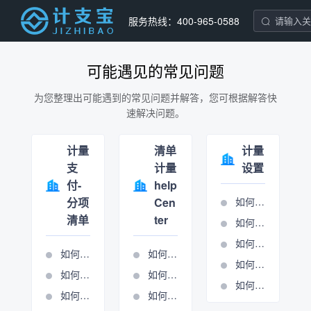
服务热线：400-965-0588
可能遇见的常见问题
为您整理出可能遇到的常见问题并解答，您可根据解答快
速解决问题。
计量
清单
计量
支
计量
设置
付-
help
分项
Cen
如何设置分项条目
清单
ter
如何设置合同报表
如何设置单位报表
如何导入清单
如何进行周期管理
如何进行报表输出
如何进行分项清单计量
如何进行总包计量周期管理
如何进行清单锁定
如何使用施工图核算表
如何新建周期