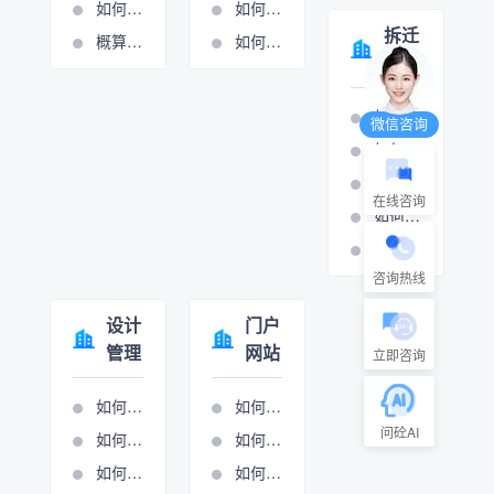
如何添加或修改费用条款
如何设置周期管理
拆迁
概算分项的操作视频
如何进行计量支付
管理
如何打印拆迁报表
微信咨询
如何设置房屋拆迁管理
如何设置村组管理
在线咨询
如何设置房屋拆迁管理
如何设置只补不征管理
咨询热线
设计
门户
管理
网站
立即咨询
如何添加生产项目
如何做网站管理
问砼AI
如何设置项目执行
如何进行新闻图管理
如何项目立项
如何进行展示图管理