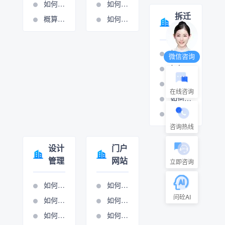
如何添加或修改费用条款
如何设置周期管理
拆迁
概算分项的操作视频
如何进行计量支付
管理
如何打印拆迁报表
微信咨询
如何设置房屋拆迁管理
如何设置村组管理
在线咨询
如何设置房屋拆迁管理
如何设置只补不征管理
咨询热线
设计
门户
管理
网站
立即咨询
如何添加生产项目
如何做网站管理
问砼AI
如何设置项目执行
如何进行新闻图管理
如何项目立项
如何进行展示图管理