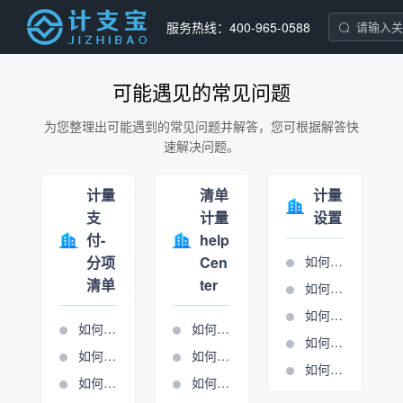
服务热线：400-965-0588
可能遇见的常见问题
为您整理出可能遇到的常见问题并解答，您可根据解答快
速解决问题。
计量
清单
计量
支
计量
设置
付-
help
分项
Cen
如何设置分项条目
清单
ter
如何设置合同报表
如何设置单位报表
如何导入清单
如何进行周期管理
如何进行报表输出
如何进行分项清单计量
如何进行总包计量周期管理
如何进行清单锁定
如何使用施工图核算表
如何新建周期