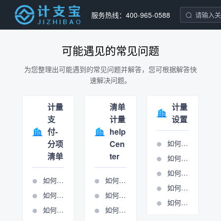
服务热线：400-965-0588
可能遇见的常见问题
为您整理出可能遇到的常见问题并解答，您可根据解答快
速解决问题。
计量
清单
计量
支
计量
设置
付-
help
分项
Cen
如何设置分项条目
清单
ter
如何设置合同报表
如何设置单位报表
如何导入清单
如何进行周期管理
如何进行报表输出
如何进行分项清单计量
如何进行总包计量周期管理
如何进行清单锁定
如何使用施工图核算表
如何新建周期