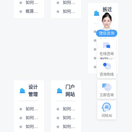
如何添加或修改费用条款
如何设置周期管理
拆迁
概算分项的操作视频
如何进行计量支付
管理
如何打印拆迁报表
微信咨询
如何设置房屋拆迁管理
如何设置村组管理
在线咨询
如何设置房屋拆迁管理
如何设置只补不征管理
咨询热线
设计
门户
管理
网站
立即咨询
如何添加生产项目
如何做网站管理
问砼AI
如何设置项目执行
如何进行新闻图管理
如何项目立项
如何进行展示图管理