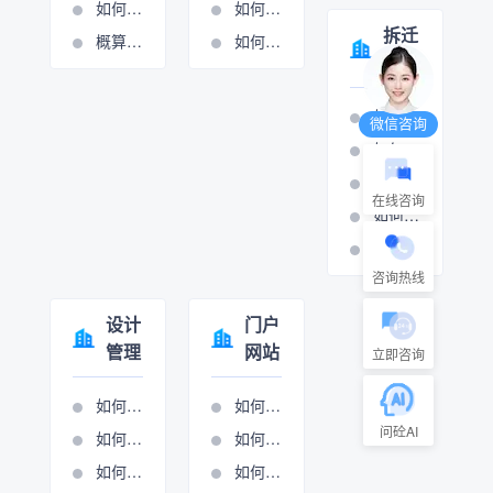
如何添加或修改费用条款
如何设置周期管理
拆迁
概算分项的操作视频
如何进行计量支付
管理
如何打印拆迁报表
微信咨询
如何设置房屋拆迁管理
如何设置村组管理
在线咨询
如何设置房屋拆迁管理
如何设置只补不征管理
咨询热线
设计
门户
管理
网站
立即咨询
如何添加生产项目
如何做网站管理
问砼AI
如何设置项目执行
如何进行新闻图管理
如何项目立项
如何进行展示图管理