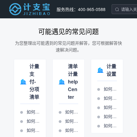
服务热线：400-965-0588
可能遇见的常见问题
为您整理出可能遇到的常见问题并解答，您可根据解答快
速解决问题。
计量
清单
计量
支
计量
设置
付-
help
分项
Cen
如何设置分项条目
清单
ter
如何设置合同报表
如何设置单位报表
如何导入清单
如何进行周期管理
如何进行报表输出
如何进行分项清单计量
如何进行总包计量周期管理
如何进行清单锁定
如何使用施工图核算表
如何新建周期