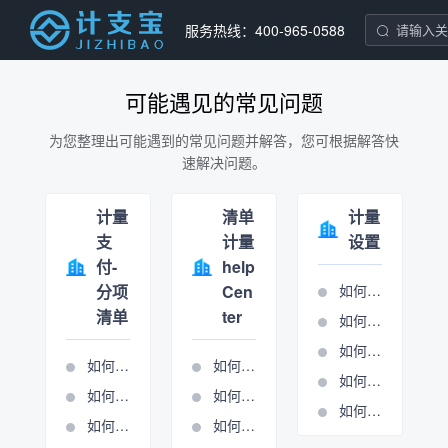
服务热线：400-965-0588
可能遇见的常见问题
为您整理出可能遇到的常见问题并解答，您可根据解答快
速解决问题。
计量
清单
计量
支
计量
设置
付-
help
分项
Cen
如何设置分项条目
清单
ter
如何设置合同报表
如何设置单位报表
如何导入清单
如何进行周期管理
如何进行报表输出
如何进行分项清单计量
如何进行总包计量周期管理
如何进行清单锁定
如何使用施工图核算表
如何新建周期