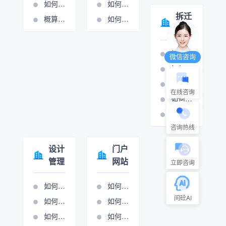
如何添加或修改费用条款
如何设置周期管理
拆迁
概算分项的操作视频
如何进行计量支付
管理
如何打印拆迁报表
微信咨询
如何设置房屋拆迁管理
如何设置村组管理
在线咨询
如何设置房屋拆迁管理
如何设置只补不征管理
咨询热线
设计
门户
管理
网站
立即咨询
如何添加生产项目
如何做网站管理
问砼AI
如何设置项目执行
如何进行新闻图管理
如何项目立项
如何进行展示图管理