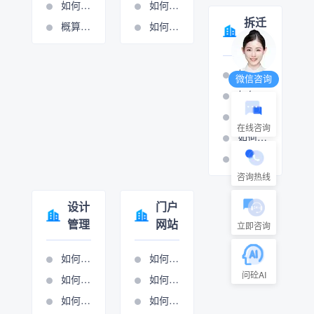
如何添加或修改费用条款
如何设置周期管理
拆迁
概算分项的操作视频
如何进行计量支付
管理
如何打印拆迁报表
微信咨询
如何设置房屋拆迁管理
如何设置村组管理
在线咨询
如何设置房屋拆迁管理
如何设置只补不征管理
咨询热线
设计
门户
管理
网站
立即咨询
如何添加生产项目
如何做网站管理
问砼AI
如何设置项目执行
如何进行新闻图管理
如何项目立项
如何进行展示图管理