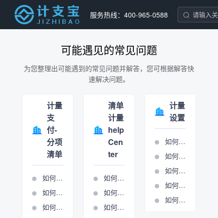
服务热线：400-965-0588
可能遇见的常见问题
为您整理出可能遇到的常见问题并解答，您可根据解答快
速解决问题。
计量
清单
计量
支
计量
设置
付-
help
分项
Cen
如何设置分项条目
清单
ter
如何设置合同报表
如何设置单位报表
如何导入清单
如何进行周期管理
如何进行报表输出
如何进行分项清单计量
如何进行总包计量周期管理
如何进行清单锁定
如何使用施工图核算表
如何新建周期