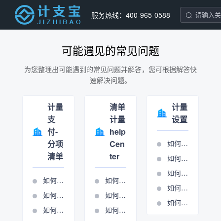
服务热线：400-965-0588
可能遇见的常见问题
为您整理出可能遇到的常见问题并解答，您可根据解答快
速解决问题。
计量
清单
计量
支
计量
设置
付-
help
分项
Cen
如何设置分项条目
清单
ter
如何设置合同报表
如何设置单位报表
如何导入清单
如何进行周期管理
如何进行报表输出
如何进行分项清单计量
如何进行总包计量周期管理
如何进行清单锁定
如何使用施工图核算表
如何新建周期