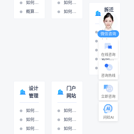
如何添加或修改费用条款
如何设置周期管理
拆迁
概算分项的操作视频
如何进行计量支付
管理
如何打印拆迁报表
微信咨询
如何设置房屋拆迁管理
如何设置村组管理
在线咨询
如何设置房屋拆迁管理
如何设置只补不征管理
咨询热线
设计
门户
管理
网站
立即咨询
如何添加生产项目
如何做网站管理
问砼AI
如何设置项目执行
如何进行新闻图管理
如何项目立项
如何进行展示图管理