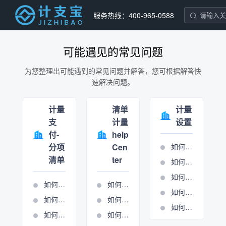
服务热线：400-965-0588
可能遇见的常见问题
为您整理出可能遇到的常见问题并解答，您可根据解答快
速解决问题。
计量
清单
计量
支
计量
设置
付-
help
分项
Cen
如何设置分项条目
清单
ter
如何设置合同报表
如何设置单位报表
如何导入清单
如何进行周期管理
如何进行报表输出
如何进行分项清单计量
如何进行总包计量周期管理
如何进行清单锁定
如何使用施工图核算表
如何新建周期