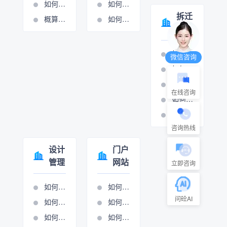
如何添加或修改费用条款
如何设置周期管理
拆迁
概算分项的操作视频
如何进行计量支付
管理
如何打印拆迁报表
微信咨询
如何设置房屋拆迁管理
如何设置村组管理
在线咨询
如何设置房屋拆迁管理
如何设置只补不征管理
咨询热线
设计
门户
管理
网站
立即咨询
如何添加生产项目
如何做网站管理
问砼AI
如何设置项目执行
如何进行新闻图管理
如何项目立项
如何进行展示图管理