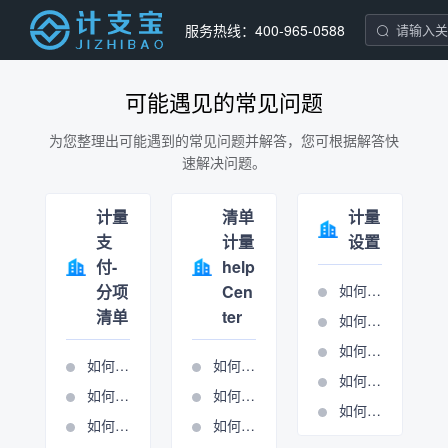
服务热线：400-965-0588
可能遇见的常见问题
为您整理出可能遇到的常见问题并解答，您可根据解答快
速解决问题。
计量
清单
计量
支
计量
设置
付-
help
分项
Cen
如何设置分项条目
清单
ter
如何设置合同报表
如何设置单位报表
如何导入清单
如何进行周期管理
如何进行报表输出
如何进行分项清单计量
如何进行总包计量周期管理
如何进行清单锁定
如何使用施工图核算表
如何新建周期