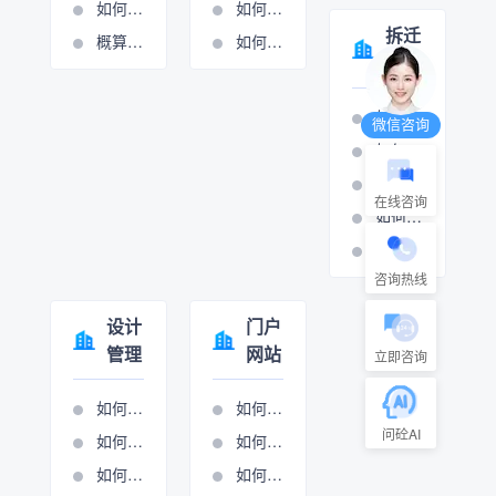
如何添加或修改费用条款
如何设置周期管理
拆迁
概算分项的操作视频
如何进行计量支付
管理
如何打印拆迁报表
微信咨询
如何设置房屋拆迁管理
如何设置村组管理
在线咨询
如何设置房屋拆迁管理
如何设置只补不征管理
咨询热线
设计
门户
管理
网站
立即咨询
如何添加生产项目
如何做网站管理
问砼AI
如何设置项目执行
如何进行新闻图管理
如何项目立项
如何进行展示图管理